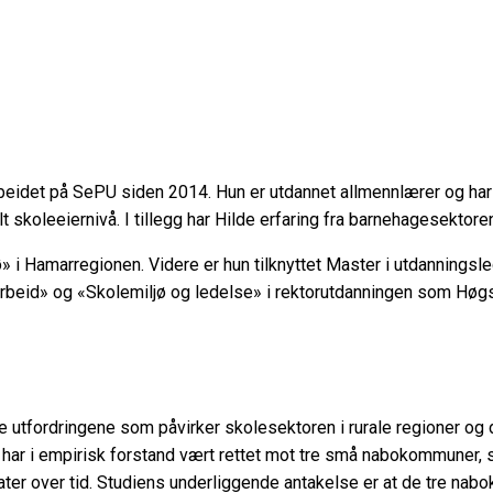
beidet på SePU siden 2014. Hun er utdannet allmennlærer og har m
skoleeiernivå. I tillegg har Hilde erfaring fra barnehagesektore
ø» i Hamarregionen. Videre er hun tilknyttet Master i utdannings
arbeid» og «Skolemiljø og ledelse» i rektorutdanningen som Høg
elle utfordringene som påvirker skolesektoren i rurale regioner
ar i empirisk forstand vært rettet mot tre små nabokommuner, so
ultater over tid. Studiens underliggende antakelse er at de tre nab