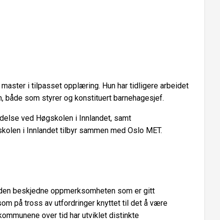
aster i tilpasset opplæring. Hun har tidligere arbeidet
n, både som styrer og konstituert barnehagesjef.
ledelse ved Høgskolen i Innlandet, samt
skolen i Innlandet tilbyr sammen med Oslo MET.
 og den beskjedne oppmerksomheten som er gitt
m på tross av utfordringer knyttet til det å være
okommunene over tid har utviklet distinkte