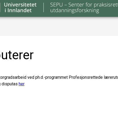
uterer
oktorgradsarbeid ved ph.d.-programmet Profesjonsrettede læreru
g disputas
her
.